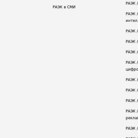
РАЭК /
РАЭК в СМИ
РАЭК 
интел
РАЭК 
РАЭК 
РАЭК /
РАЭК 
цифро
РАЭК 
РАЭК 
РАЭК /
РАЭК 
рекла
РАЭК 