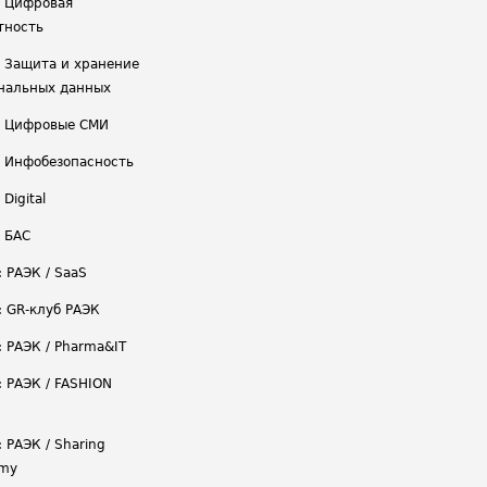
/ Цифровая
тность
/ Защита и хранение
нальных данных
/ Цифровые СМИ
/ Инфобезопасность
 Digital
/ БАС
: РАЭК / SaaS
: GR-клуб РАЭК
: РАЭК / Pharma&IT
: РАЭК / FASHION
 РАЭК / Sharing
omy