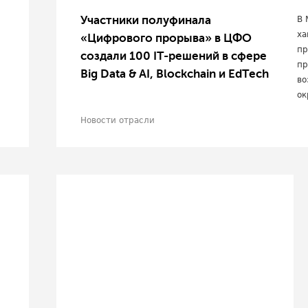
Участники полуфинала
В 
ха
«Цифрового прорыва» в ЦФО
пр
создали 100 IT-решений в сфере
пр
Big Data & AI, Blockchain и EdTech
во
ок
Новости отрасли