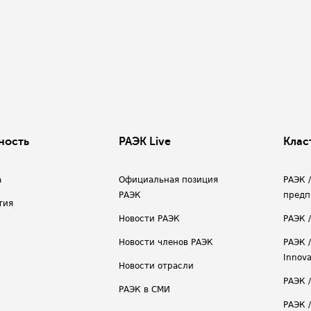
ность
РАЭК Live
Клас
а
Официальная позиция
РАЭК 
РАЭК
предп
тия
Новости РАЭК
РАЭК 
Новости членов РАЭК
РАЭК /
Innova
Новости отрасли
РАЭК /
РАЭК в СМИ
РАЭК 