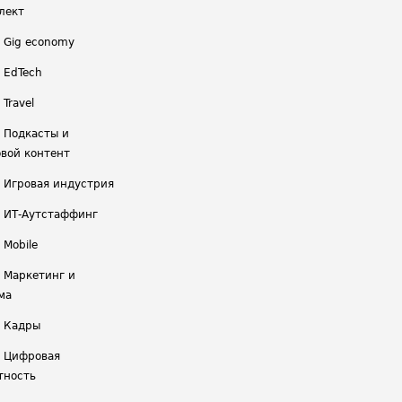
лект
/ Gig economy
/ EdTech
 Travel
/ Подкасты и
вой контент
/ Игровая индустрия
/ ИТ-Аутстаффинг
 Mobile
/ Маркетинг и
ма
/ Кадры
/ Цифровая
тность