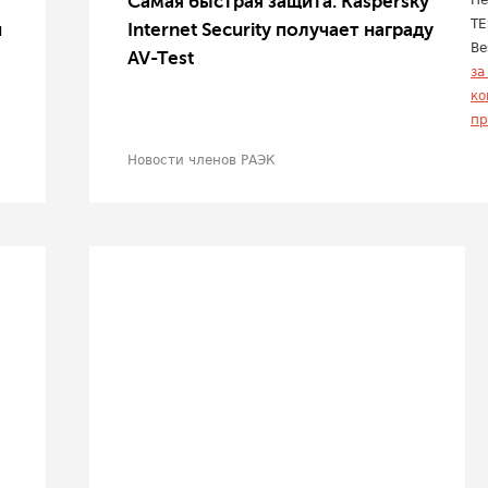
Самая быстрая защита: Kaspersky
Не
TE
й
Internet Security получает награду
Be
AV-Test
за
ко
пр
Новости членов РАЭК