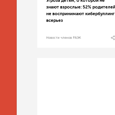
Угроза детям, о которой не
знают взрослые: 52% родителе
не воспринимают кибербуллинг
всерьез
Новости членов РАЭК