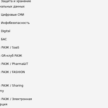
/ Защита и хранение
нальных данных
/ Цифровые СМИ
/ Инфобезопасность
 Digital
/ БАС
: РАЭК / SaaS
: GR-клуб РАЭК
: РАЭК / Pharma&IT
: РАЭК / FASHION
 РАЭК / Sharing
omy
: РАЭК / Электронная
рция