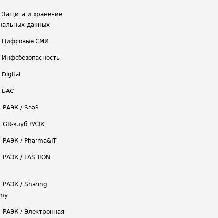
/ Защита и хранение
нальных данных
/ Цифровые СМИ
/ Инфобезопасность
 Digital
/ БАС
: РАЭК / SaaS
: GR-клуб РАЭК
: РАЭК / Pharma&IT
: РАЭК / FASHION
 РАЭК / Sharing
omy
: РАЭК / Электронная