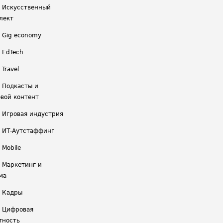
/ Искусственный
лект
/ Gig economy
/ EdTech
 Travel
/ Подкасты и
вой контент
/ Игровая индустрия
/ ИТ-Аутстаффинг
 Mobile
/ Маркетинг и
ма
/ Кадры
/ Цифровая
тность