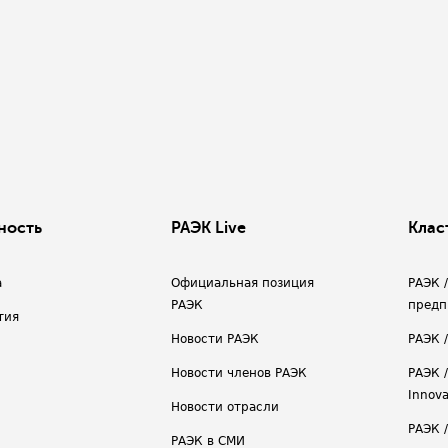
ность
РАЭК Live
Клас
а
Официальная позиция
РАЭК 
РАЭК
предп
тия
Новости РАЭК
РАЭК 
Новости членов РАЭК
РАЭК /
Innova
Новости отрасли
РАЭК /
РАЭК в СМИ