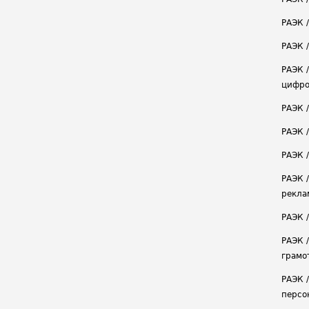
РАЭК 
РАЭК /
РАЭК 
цифро
РАЭК 
РАЭК 
РАЭК /
РАЭК 
рекла
РАЭК 
РАЭК 
грамо
РАЭК 
персо