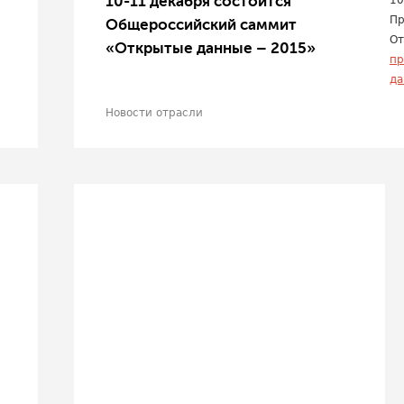
10-11 декабря состоится
10
Пр
Общероссийский саммит
От
«Открытые данные – 2015»
пр
да
Новости отрасли