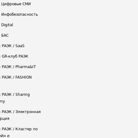
/ Цифровые СМИ
/ Инфобезопасность
 Digital
/ БАС
: РАЭК / SaaS
: GR-клуб РАЭК
: РАЭК / Pharma&IT
: РАЭК / FASHION
 РАЭК / Sharing
omy
: РАЭК / Электронная
рция
: РАЭК / Кластер по
ейн и