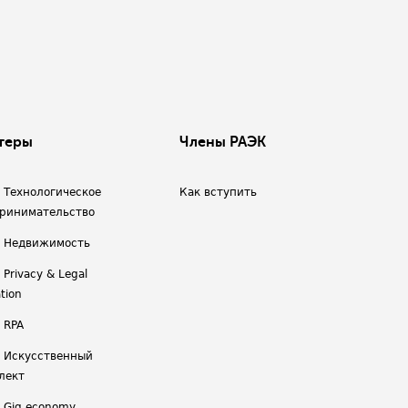
теры
Члены РАЭК
/ Технологическое
Как вступить
ринимательство
/ Недвижимость
 Privacy & Legal
tion
 RPA
/ Искусственный
лект
/ Gig economy