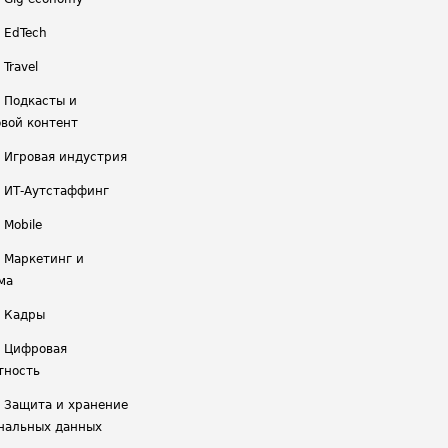
/ EdTech
 Travel
/ Подкасты и
вой контент
/ Игровая индустрия
/ ИТ-Аутстаффинг
 Mobile
/ Маркетинг и
ма
/ Кадры
/ Цифровая
тность
/ Защита и хранение
нальных данных