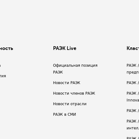
ность
РАЭК Live
Клас
а
Официальная позиция
РАЭК 
РАЭК
предп
тия
Новости РАЭК
РАЭК 
Новости членов РАЭК
РАЭК /
Innova
Новости отрасли
РАЭК /
РАЭК в СМИ
РАЭК 
интел
РАЭК 