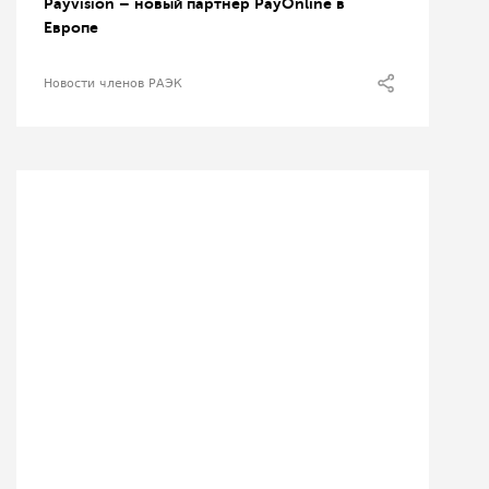
Payvision – новый партнёр PayOnline в
Европе
Новости членов РАЭК