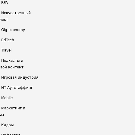
 RPA
/ Искусственный
лект
/ Gig economy
/ EdTech
 Travel
/ Подкасты и
вой контент
/ Игровая индустрия
/ ИТ-Аутстаффинг
 Mobile
/ Маркетинг и
ма
/ Кадры