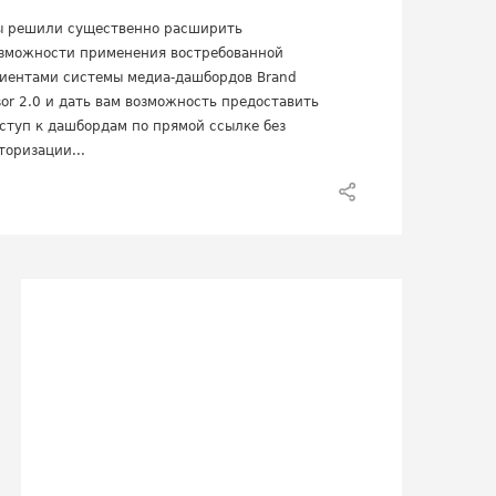
 решили существенно расширить
зможности применения востребованной
иентами системы медиа-дашбордов Brand
sor 2.0 и дать вам возможность предоставить
ступ к дашбордам по прямой ссылке без
торизации...