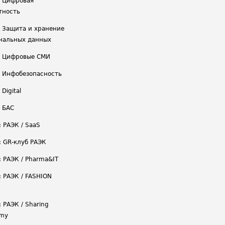
/ Цифровая
тность
/ Защита и хранение
нальных данных
/ Цифровые СМИ
/ Инфобезопасность
 Digital
/ БАС
: РАЭК / SaaS
: GR-клуб РАЭК
: РАЭК / Pharma&IT
: РАЭК / FASHION
 РАЭК / Sharing
omy