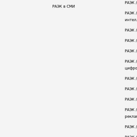
РАЭК /
РАЭК в СМИ
РАЭК 
интел
РАЭК 
РАЭК 
РАЭК /
РАЭК 
цифро
РАЭК 
РАЭК 
РАЭК /
РАЭК 
рекла
РАЭК 