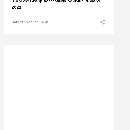
iConText Group возглавила рейтинг Ruward
2022
Новости членов РАЭК